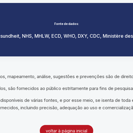
Fonte de dados:
esundheit,
NHS,
MHLW,
ECD,
WHO,
DXY,
CDC,
Ministère des 
ados, mapeamento, análise, sugestões e prevenções são de direi
dos, são fornecidos ao público estritamente para fins de pesquis
sponíveis de várias fontes, e por esse meio, se isenta de toda
ornecidos, incluindo precisão, adequação ao uso e comercializaçã
voltar à página inicial