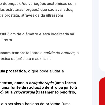
de doenças e/ou variações anatômicas com
as estruturas (órgãos) que são avaliados,
 da próstata, através da da ultrassom
sui 3 cm de diâmetro e está localizada na
 uretra.
assom transretal
para a
saúde do homem
, o
cisa da próstata e auxilia na:
la prostática
, o que pode ajudar a
amentos, como a
braquiterapia
(uma forma
 uma fonte de radiação dentro ou junto à
o) ou a
criocirurgia
(tratamento pelo frio,
s e hiperplasia benigna da próstata (uma