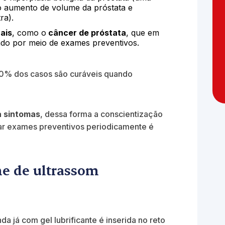
o aumento de volume da próstata e
ra).
ais
, como o
câncer de próstata
, que em
icado por meio de exames preventivos.
0% dos casos são curáveis quando
a sintomas
, dessa forma a conscientização
zar exames preventivos periodicamente é
me de ultrassom
 já com gel lubrificante é inserida no reto