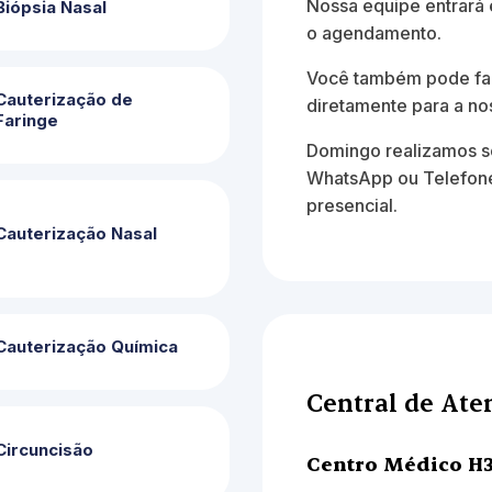
Nossa equipe entrará 
Biópsia Nasal
o agendamento.
Você também pode fa
Cauterização de
diretamente para a no
Faringe
Domingo realizamos s
WhatsApp ou Telefone
presencial.
Cauterização Nasal
Cauterização Química
Central de At
Circuncisão
Centro Médico H