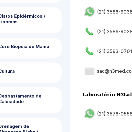
(21) 3586-903
Cistos Epidérmicos /
Lipomas
(21) 3586-903
Core Biópsia de Mama
(21) 3593-0701
sac@h3med.co
Cultura
Laboratório H3La
Desbastamento de
Calosidade
(21) 3576-055
Drenagem de
Abscesso (Unha /