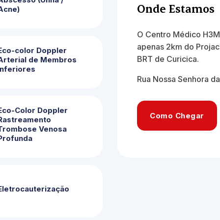
Onde Estamos
Acne)
O Centro Médico H3Me
apenas 2km do Projac 
Eco-color Doppler
BRT de Curicica.
Arterial de Membros
Inferiores
Rua Nossa Senhora da
Eco-Color Doppler
Como Chegar
Rastreamento
Trombose Venosa
Profunda
Eletrocauterização