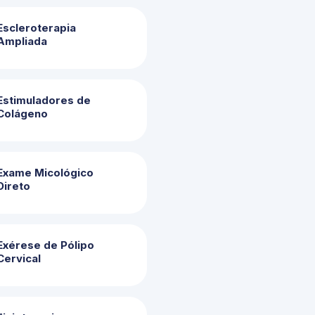
Escleroterapia
Ampliada
Estimuladores de
Colágeno
Exame Micológico
Direto
Exérese de Pólipo
Cervical