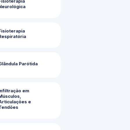
Fisioterapia
Neurológica
Fisioterapia
Respiratória
Glândula Parótida
Infiltração em
Músculos,
Articulações e
Tendões