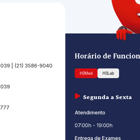
Horário de Funci
9039
|
(21) 3586-9040
H3Med
H3Lab
9039
Segunda a Sexta
0777
Atendimento
07:00h - 19:00h
Entrega de Exames