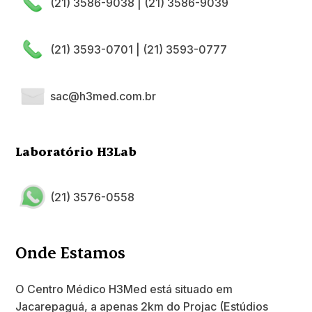
(21) 3586-9038
|
(21) 3586-9039
(21) 3593-0701
|
(21) 3593-0777
sac@h3med.com.br
Laboratório H3Lab
(21) 3576-0558
Onde Estamos
O Centro Médico H3Med está situado em
Jacarepaguá, a apenas 2km do Projac (Estúdios