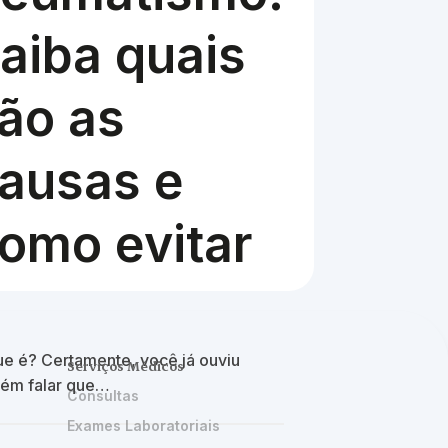
aiba quais
ão as
ausas e
omo evitar
e é? Certamente, você já ouviu
Serviços Médicos
uém falar que…
Consultas
Exames Laboratoriais