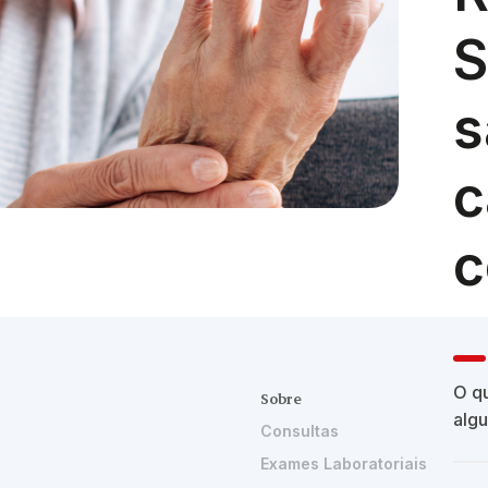
S
s
c
c
O qu
Sobre
alg
Consultas
Exames Laboratoriais