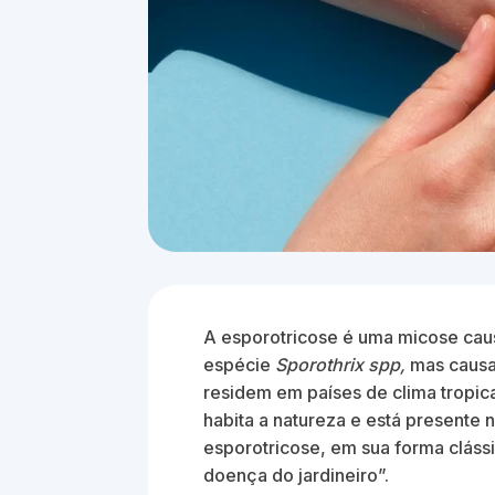
A esporotricose é uma micose caus
espécie
Sporothrix spp,
mas causa
residem em países de clima tropica
habita a natureza e está presente 
esporotricose, em sua forma cláss
doença do jardineiro”.