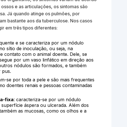
s ossos e as articulações, os sintomas são
iosa. Já quando atinge os pulmões, por
am bastante aos da tuberculose. Nos casos
ir em três tipos diferentes:
requente e se caracteriza por um nódulo
o sítio de inoculação, ou seja, na
e contato com o animal doente. Dele, se
egue por um vaso linfático em direção aos
 outros nódulos são formados, e também
r pus.
am-se por toda a pele e são mais frequentes
mo doentes renais e pessoas contaminadas
a-fixa
: caracteriza-se por um nódulo
superfície áspera ou ulcerada. Além dos
r também as mucosas, como os olhos e a