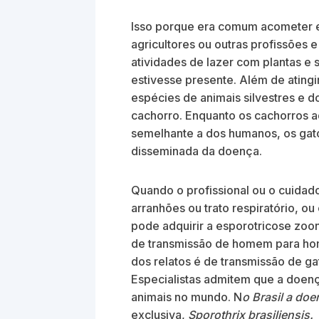
Isso porque era comum acometer e
agricultores ou outras profissões 
atividades de lazer com plantas e
estivesse presente. Além de atin
espécies de animais silvestres e d
cachorro. Enquanto os cachorros a
semelhante a dos humanos, os gat
disseminada da doença.
Quando o profissional ou o cuidad
arranhões ou trato respiratório, o
pode adquirir a esporotricose zoonó
de transmissão de homem para ho
dos relatos é de transmissão de g
Especialistas admitem que a doenç
animais no mundo. N
o Brasil a do
exclusiva,
Sporothrix brasiliensis.