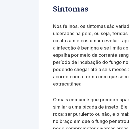
Sintomas
Nos felinos, os sintomas são varia
ulceradas na pele, ou seja, ferid
cicatrizam e costumam evoluir ra
a infecção é benigna e se limita a
espalha por meio da corrente sang
período de incubação do fungo no 
podendo chegar até a seis meses a
acordo com a forma com que se man
extracutânea.
O mais comum é que primeiro apa
similar a uma picada de inseto. El
roxa; ser purulento ou não, e o ma
no braço em que o fungo penetrou
pode comprometer diversas áreas 