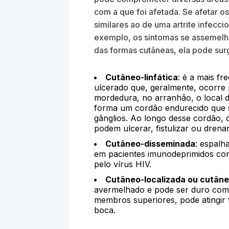
com a que foi afetada. Se afetar o
similares ao de uma artrite infecc
exemplo, os sintomas se assemelh
das formas cutâneas, ela pode surg
Cutâneo-linfática
: é a mais f
ulcerado que, geralmente, ocorre n
mordedura, no arranhão, o local d
forma um cordão endurecido que s
gânglios. Ao longo desse cordão,
podem ulcerar, fistulizar ou drena
Cutâneo-disseminada
: espalh
em pacientes imunodeprimidos co
pelo vírus HIV.
Cutâneo-localizada ou cutâne
avermelhado e pode ser duro com 
membros superiores, pode atingi
boca.