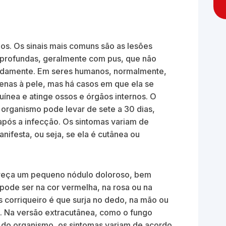
dos. Os sinais mais comuns são as lesões
as profundas, geralmente com pus, que não
pidamente. Em seres humanos, normalmente,
penas à pele, mas há casos em que ela se
uínea e atinge ossos e órgãos internos. O
organismo pode levar de sete a 30 dias,
pós a infecção. Os sintomas variam de
ifesta, ou seja, se ela é cutânea ou
reça um pequeno nódulo doloroso, bem
e pode ser na cor vermelha, na rosa ou na
is corriqueiro é que surja no dedo, na mão ou
. Na versão extracutânea, como o fungo
do organismo, os sintomas variam de acordo