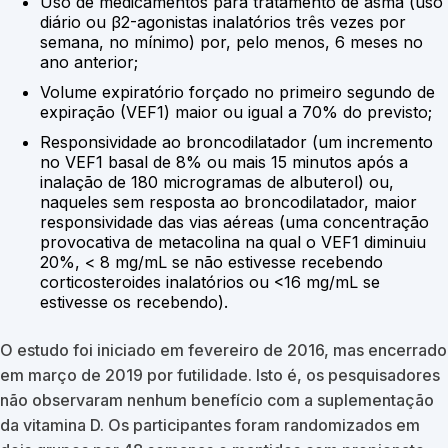
Uso de medicamentos para tratamento de asma (uso
diário ou β2-agonistas inalatórios três vezes por
semana, no mínimo) por, pelo menos, 6 meses no
ano anterior;
Volume expiratório forçado no primeiro segundo de
expiração (VEF1) maior ou igual a 70% do previsto;
Responsividade ao broncodilatador (um incremento
no VEF1 basal de 8% ou mais 15 minutos após a
inalação de 180 microgramas de albuterol) ou,
naqueles sem resposta ao broncodilatador, maior
responsividade das vias aéreas (uma concentração
provocativa de metacolina na qual o VEF1 diminuiu
20%, < 8 mg/mL se não estivesse recebendo
corticosteroides inalatórios ou <16 mg/mL se
estivesse os recebendo).
O estudo foi iniciado em fevereiro de 2016, mas encerrado
em março de 2019 por futilidade. Isto é, os pesquisadores
não observaram nenhum benefício com a suplementação
da vitamina D. Os participantes foram randomizados em